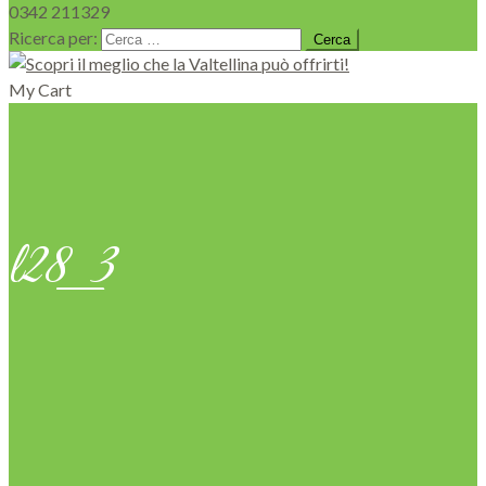
0342 211329
Ricerca per:
My Cart
l28_3