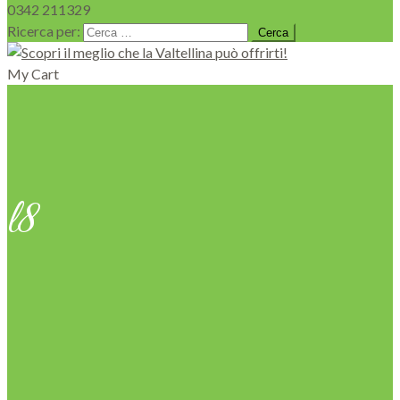
0342 211329
Ricerca per:
My Cart
l8