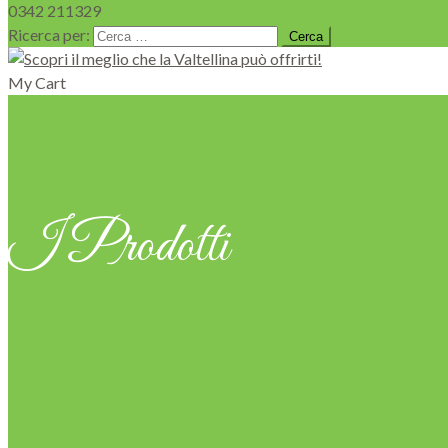
0342 211329
Ricerca per:
My Cart
I Prodotti