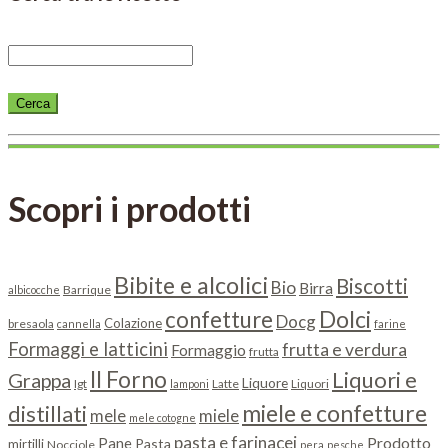
Scopri i prodotti
Bibite e alcolici
Biscotti
Bio
Birra
Barrique
albicocche
Dolci
confetture
Docg
Colazione
bresaola
cannella
farine
Formaggi e latticini
frutta e verdura
Formaggio
frutta
Il Forno
Liquori e
Grappa
Liquore
Igt
Latte
Liquori
lamponi
miele e confetture
distillati
miele
mele
mele cotogne
pasta e farinacei
Prodotto
Pane
Pasta
mirtilli
Nocciole
pera
pesche