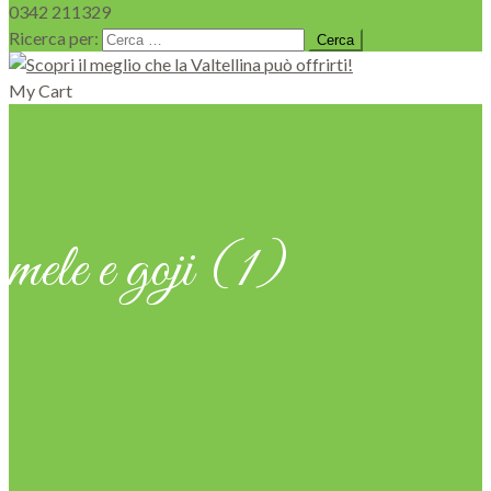
0342 211329
Ricerca per:
My Cart
mele e goji (1)