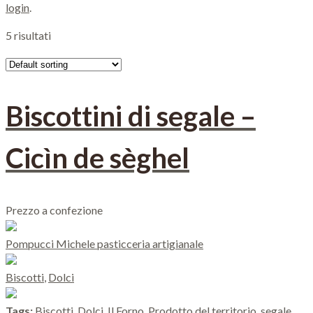
login
.
5 risultati
Biscottini di segale –
Cicìn de sèghel
Prezzo a confezione
Pompucci Michele pasticceria artigianale
Biscotti
,
Dolci
Tags:
Biscotti
,
Dolci
,
Il Forno
,
Prodotto del territorio
,
segale
.