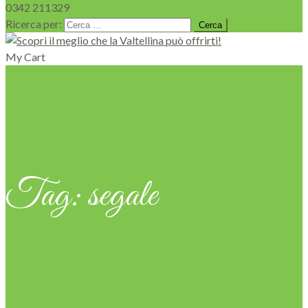
0342 211329
Ricerca per:
My Cart
Tag:
segale