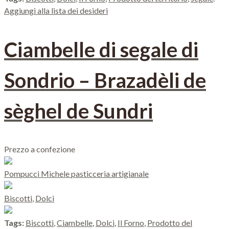
Aggiungi alla lista dei desideri
Ciambelle di segale di
Sondrio – Brazadèli de
sèghel de Sundri
Prezzo a confezione
Pompucci Michele pasticceria artigianale
Biscotti
,
Dolci
Tags:
Biscotti
,
Ciambelle
,
Dolci
,
Il Forno
,
Prodotto del