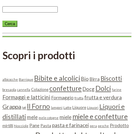
Scopri i prodotti
Bibite e alcolici
Biscotti
Bio
Birra
Barrique
albicocche
Dolci
confetture
Docg
Colazione
bresaola
cannella
farine
Formaggi e latticini
frutta e verdura
Formaggio
frutta
Il Forno
Liquori e
Grappa
Liquore
Igt
Latte
Liquori
lamponi
miele e confetture
distillati
miele
mele
mele cotogne
pasta e farinacei
Prodotto
Pane
Pasta
mirtilli
Nocciole
pera
pesche