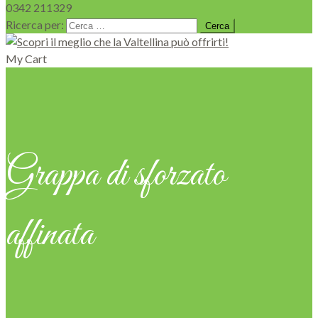
0342 211329
Ricerca per:
My Cart
Grappa di sforzato
affinata