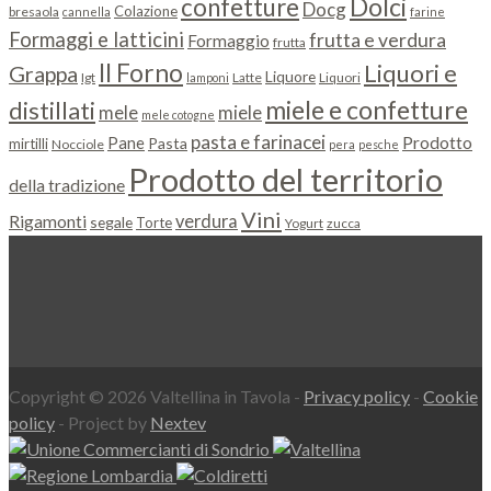
Dolci
confetture
Docg
Colazione
bresaola
cannella
farine
Formaggi e latticini
frutta e verdura
Formaggio
frutta
Il Forno
Liquori e
Grappa
Liquore
Igt
Latte
Liquori
lamponi
miele e confetture
distillati
miele
mele
mele cotogne
pasta e farinacei
Prodotto
Pane
Pasta
mirtilli
Nocciole
pera
pesche
Prodotto del territorio
della tradizione
Vini
Rigamonti
verdura
segale
Torte
Yogurt
zucca
Copyright © 2026 Valtellina in Tavola -
Privacy policy
-
Cookie
policy
- Project by
Nextev