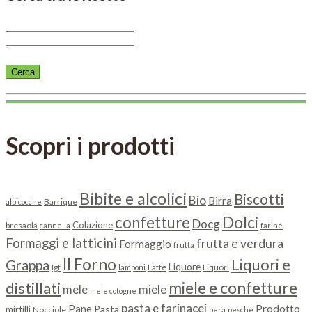
Scopri i prodotti
Bibite e alcolici
Biscotti
Bio
Birra
Barrique
albicocche
Dolci
confetture
Docg
Colazione
bresaola
cannella
farine
Formaggi e latticini
frutta e verdura
Formaggio
frutta
Il Forno
Liquori e
Grappa
Liquore
Igt
Latte
Liquori
lamponi
miele e confetture
distillati
miele
mele
mele cotogne
pasta e farinacei
Prodotto
Pane
Pasta
mirtilli
Nocciole
pera
pesche