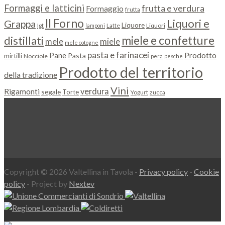
Formaggi e latticini
frutta e verdura
Formaggio
frutta
Il Forno
Liquori e
Grappa
Liquore
Igt
Latte
Liquori
lamponi
miele e confetture
distillati
miele
mele
mele cotogne
pasta e farinacei
Prodotto
Pane
Pasta
mirtilli
Nocciole
pera
pesche
Prodotto del territorio
della tradizione
Vini
Rigamonti
verdura
segale
Torte
Yogurt
zucca
Copyright © 2026 Valtellina in Tavola -
Privacy policy
-
Cookie
policy
- Project by
Nextev