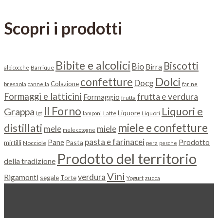
Scopri i prodotti
Bibite e alcolici
Biscotti
Bio
Birra
Barrique
albicocche
Dolci
confetture
Docg
Colazione
bresaola
cannella
farine
Formaggi e latticini
frutta e verdura
Formaggio
frutta
Il Forno
Liquori e
Grappa
Liquore
Igt
Latte
Liquori
lamponi
miele e confetture
distillati
miele
mele
mele cotogne
pasta e farinacei
Prodotto
Pane
Pasta
mirtilli
Nocciole
pera
pesche
Prodotto del territorio
della tradizione
Vini
Rigamonti
verdura
segale
Torte
Yogurt
zucca