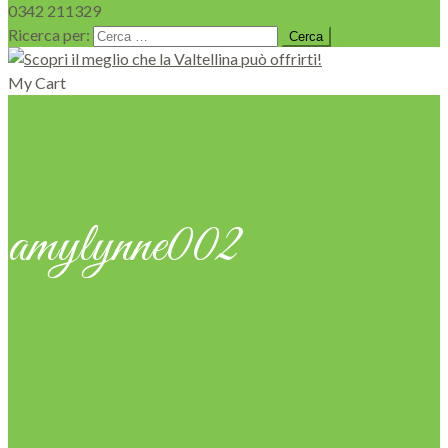
0342 211329
Ricerca per:
My Cart
amylynne002