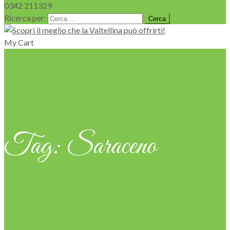
0342 211329
Ricerca per:
My Cart
Tag:
Saraceno