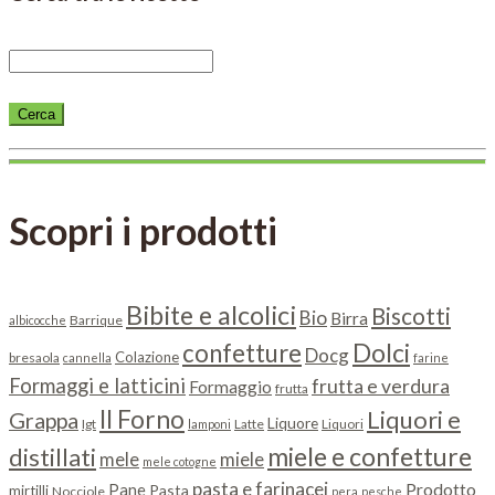
Scopri i prodotti
Bibite e alcolici
Biscotti
Bio
Birra
Barrique
albicocche
Dolci
confetture
Docg
Colazione
bresaola
cannella
farine
Formaggi e latticini
frutta e verdura
Formaggio
frutta
Il Forno
Liquori e
Grappa
Liquore
Igt
Latte
Liquori
lamponi
miele e confetture
distillati
miele
mele
mele cotogne
pasta e farinacei
Prodotto
Pane
Pasta
mirtilli
Nocciole
pera
pesche