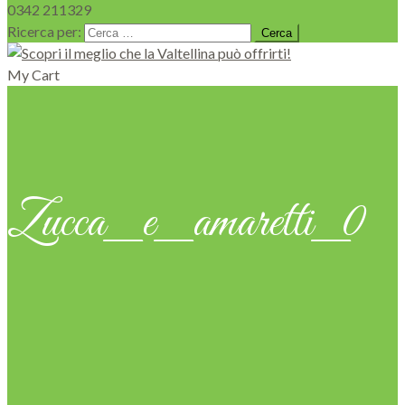
0342 211329
Ricerca per:
My Cart
Zucca_e_amaretti_0