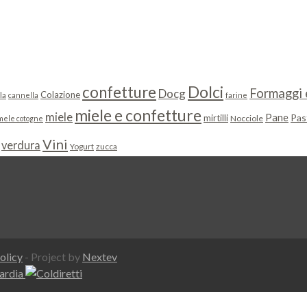
Dolci
confetture
Formaggi e
Docg
Colazione
la
cannella
farine
miele e confetture
miele
Pane
Pas
mirtilli
Nocciole
mele cotogne
Vini
verdura
Yogurt
zucca
olicy
- Project by
Nextev