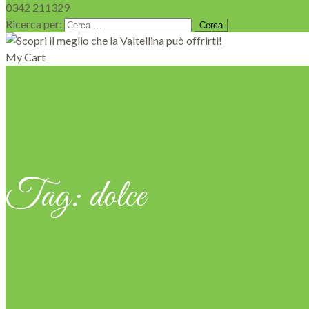
0342 211329
Ricerca per:
My Cart
Tag:
dolce