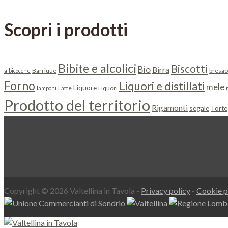
Scopri i prodotti
Bibite e alcolici
Biscotti
Bio
Birra
Barrique
bresao
albicocche
Forno
Liquori e distillati
mele
Liquore
Latte
Liquori
lamponi
Prodotto del territorio
Rigamonti
segale
Torte
Copyright © 2026 Valtellina in Tavola -
Privacy policy
-
Cookie p