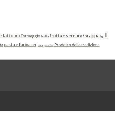
Il
Grappa
 latticini
frutta e verdura
Formaggio
frutta
Igt
pasta e farinacei
Prodotto della tradizione
ta
pera
pesche